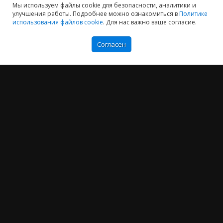
Мы используем файлы cookie для безопасности, аналитики и
улучшения работы. Подробнее можно ознакомиться в
Политике
использования файлов cookie
. Для нас важно ваше согласие.
Согласен
Мы хотим принести в Россию самые передовые облачные технологии и
заботимся о каждом пользователе.
Политика конфиденциальности
Антикоррупционная политика
Договор-оферты
Информация об ИТ-аккредитованной организации
Карта сайта
+7 (804) 333-16-02
звонок по России бесплатный