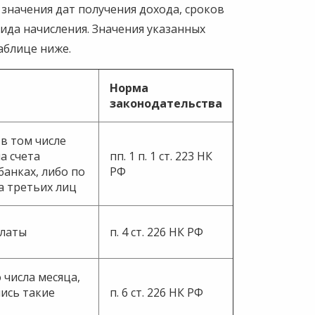
значения дат получения дохода, сроков
ида начисления. Значения указанных
аблице ниже.
Норма
законодательства
в том числе
а счета
пп. 1 п. 1 ст. 223 НК
анках, либо по
РФ
а третьих лиц
платы
п. 4 ст. 226 НК РФ
 числа месяца,
ись такие
п. 6 ст. 226 НК РФ