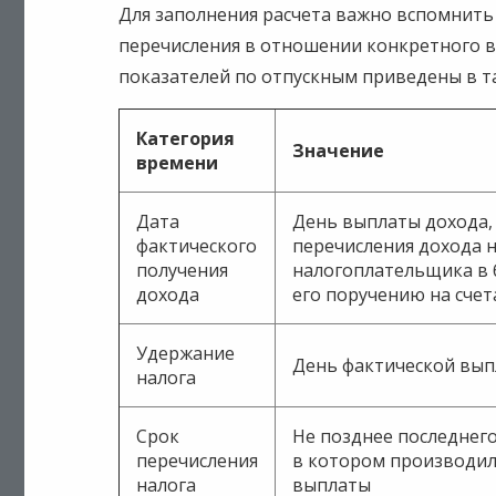
Для заполнения расчета важно вспомнить 
перечисления в отношении конкретного в
показателей по отпускным приведены в т
Категория
Значение
времени
Дата
День выплаты дохода, 
фактического
перечисления дохода н
получения
налогоплательщика в б
дохода
его поручению на счет
Удержание
День фактической вы
налога
Срок
Не позднее последнего
перечисления
в котором производил
налога
выплаты