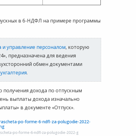
пускных в 6-НДФЛ на примере программы
а и управление персоналом
, которую
24», предназначена для ведения
двухсторонний обмен документами
Бухгалтерия
.
го получения дохода по отпускным
 день выплаты дохода изначально
ыплаты» в документе «Отпуск».
rascheta-po-forme-6-ndfl-za-polugodie-2022-g