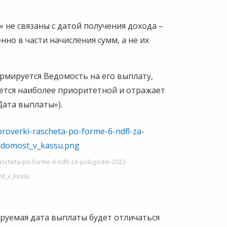
 не связаны с датой получения дохода –
но в части начисления сумм, а не их
рмируется Ведомость на его выплату,
яется наиболее приоритетной и отражает
Дата выплаты»).
rascheta-po-forme-6-ndfl-za-polugodie-2022-
t_v_kassu
ируемая дата выплаты будет отличаться