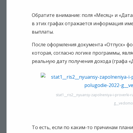
Обратите внимание: поля «Месяц» и «Дата»
в этих графах отражается информация имен
выплаты.
После оформления документа «Отпуск» фо
которая, согласно логике программы, явл
реальную дату получения дохода (графа «
stat1__ris2__nyuansy-zapolneniya-i-proverki-
g__vedomos
То есть, если по каким-то причинам план