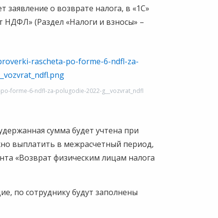
ет заявление о возврате налога, в «1С»
 НДФЛ» (Раздел «Налоги и взносы» –
a-po-forme-6-ndfl-za-polugodie-2022-g__vozvrat_ndfl
удержанная сумма будет учтена при
жно выплатить в межрасчетный период,
нта «Возврат физическим лицам налога
ие, по сотруднику будут заполнены