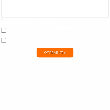
*
-поля обязательные для заполнения
Я ознакомлен с
политикой конфиденциальности
персональных данных.
Я даю свое
согласие
на обработку персональных данных.
+7 (343) 222-16-02
Екатеринбург:
+7 (499) 649-16-02
Москва:
Санкт-
+7 (812) 425-17-02
Петербург:
+7 (804) 333-16-02
бесплатный для звонков со всех