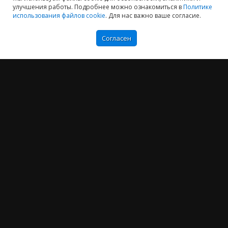
улучшения работы. Подробнее можно ознакомиться в
Политике
использования файлов cookie
. Для нас важно ваше согласие.
Согласен
Мы хотим принести в Россию самые передовые облачные технологии и
заботимся о каждом пользователе.
Политика конфиденциальности
Антикоррупционная политика
Договор-оферты
Информация об ИТ-аккредитованной организации
Карта сайта
+7 (804) 333-16-02
звонок по России бесплатный
Москва:
+7 (499) 649-16-02
Санкт-Петербург: