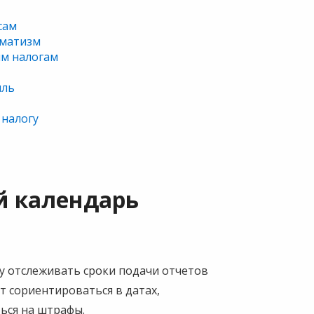
сам
вматизм
ым налогам
ыль
 налогу
й календарь
у отслеживать сроки подачи отчетов
т сориентироваться в датах,
ься на штрафы.