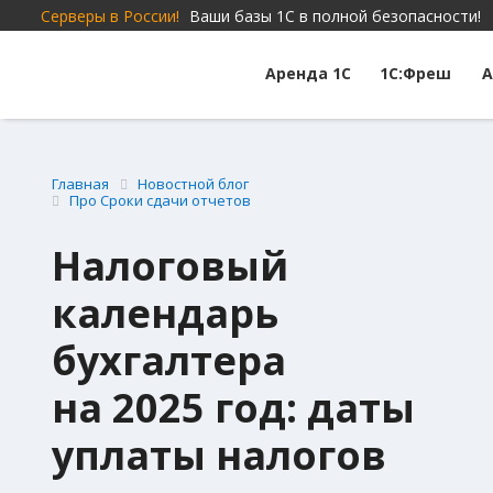
Серверы в России!
Ваши базы 1С в полной безопасности!
Аренда 1С
1С:Фреш
А
Главная
Новостной блог
Про Сроки сдачи отчетов
Налоговый
календарь
бухгалтера
на 2025 год: даты
уплаты налогов