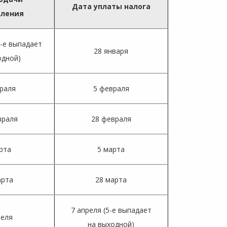
Дата уплаты налога
мления
5-е выпадает
28 января
одной)
раля
5 февраля
враля
28 февраля
рта
5 марта
арта
28 марта
7 апреля (5-е выпадает
реля
на выходной)