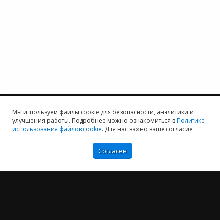
Мы используем файлы cookie для безопасности, аналитики и
улучшения работы. Подробнее можно ознакомиться в
Политике
использования файлов cookie
. Для нас важно ваше согласие.
Мы хотим принести в Россию самые передовые облачные технологии и
Согласен
заботимся о каждом пользователе.
Политика конфиденциальности
Антикоррупционная политика
Договор-оферты
Информация об ИТ-аккредитованной организации
Карта сайта