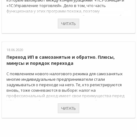
которые выбирают между конфигурациями «1С:Розница» и
«1С:Управление торговлей». Дело в том, что часть
функционала у этих программ похожа, поэтому
пользователям сложно определиться. Рассмотрим подробнее
возможности продуктов и выясним, где и когда какую
ЧИТАТЬ
программу лучше использовать.
18.06.2020
Переход ИП в самозанятые и обратно. Плюсы,
минусы и порядок перехода
С появлением нового налогового режима для самозанятых
многие индивидуальные предприниматели стали
задумываться о переходе на него. Те, кто регистрируются
вновь, тоже сомневаются в выборе: налог на
профессиональный доход имеет свои преимущества перед
УСН, к примеру. Однако есть и ограничения. Статья поможет
вам определиться с выбором и правильно перейти на
ЧИТАТЬ
выбранный режим.