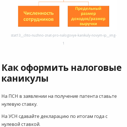
stat13__chto-nuzhno-znat-pro-nalogovye-kanikuly-novym-ip__img-
1
Как оформить налоговые
каникулы
На ПСН в заявлении на получение патента ставьте
нулевую ставку.
На УСН сдавайте декларацию по итогам года с
нулевой ставкой.