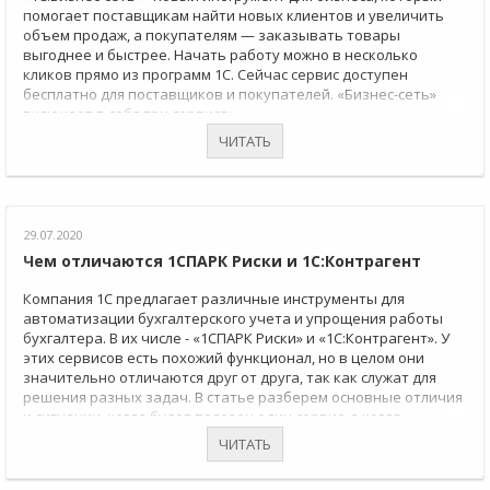
помогает поставщикам найти новых клиентов и увеличить
объем продаж, а покупателям — заказывать товары
выгоднее и быстрее. Начать работу можно в несколько
кликов прямо из программ 1С. Сейчас сервис доступен
бесплатно для поставщиков и покупателей. «Бизнес-сеть»
включает в себя три сервиса:
ЧИТАТЬ
29.07.2020
Чем отличаются 1СПАРК Риски и 1С:Контрагент
Компания 1С предлагает различные инструменты для
автоматизации бухгалтерского учета и упрощения работы
бухгалтера. В их числе - «1СПАРК Риски» и «1С:Контрагент». У
этих сервисов есть похожий функционал, но в целом они
значительно отличаются друг от друга, так как служат для
решения разных задач. В статье разберем основные отличия
и ситуации, когда будет полезен один сервис, а когда —
другой. Чтобы разобраться, рассмотрим основные
ЧИТАТЬ
возможности этих инструментов.