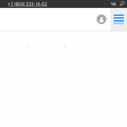
+7 (804) 333-16-02
меню
Главная
Новостной блог
Помощь бухгалтеру
Самые
распространенные
ошибки в
отчетности за 2024
год: опыт и советы
аудитора → Запись