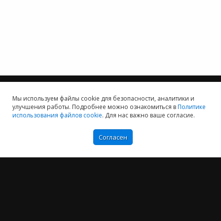
Мы используем файлы cookie для безопасности, аналитики и
улучшения работы. Подробнее можно ознакомиться в
Политике
использования файлов cookie
. Для нас важно ваше согласие.
Мы хотим принести в Россию самые передовые облачные технологии и
заботимся о каждом пользователе.
Согласен
Политика конфиденциальности
Антикоррупционная политика
Договор-оферты
Информация об ИТ-аккредитованной организации
Карта сайта
+7 (804) 333-16-02