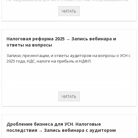
них? ДЛЯ КОНТРОЛЯ!
Для налогового контроля за доходами каждого из нас!
ЧИТАТЬ
Но этот контроль не страшен тем, кто знает ЧТО и КАК
налоговая служба будет проверять.
Об этом наш семинар…
Налоговая реформа 2025 → Запись вебинара и
ответы на вопросы
Записи, презентации, и ответы аудиторов на вопросы о УСН с
2025 года, НДС, налоге на прибыль и НДФЛ.
ЧИТАТЬ
Дробление бизнеса для УСН. Налоговые
последствия → Запись вебинара с аудитором