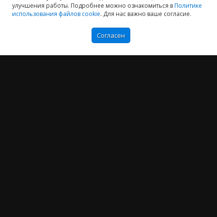
улучшения работы. Подробнее можно ознакомиться в
Политике
использования файлов cookie
. Для нас важно ваше согласие.
Согласен
Мы хотим принести в Россию самые передовые облачные технологии и
заботимся о каждом пользователе.
Политика конфиденциальности
Антикоррупционная политика
Договор-оферты
Информация об ИТ-аккредитованной организации
Карта сайта
+7 (804) 333-16-02
звонок по России бесплатный
Москва:
+7 (499) 649-16-02
Санкт-Петербург:
+7 (812) 425-17-02
Екатеринбург:
+7 (343) 222-16-02