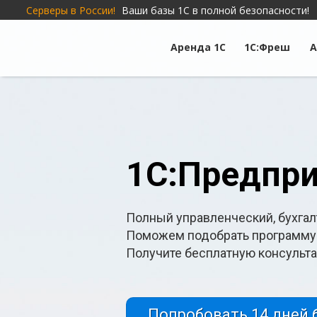
Серверы в России!
Ваши базы 1С в полной безопасности!
Аренда 1С
1С:Фреш
А
1С:Предпри
Полный управленческий, бухгал
Поможем подобрать программу 
Получите бесплатную консульта
Попробовать 14 дней 