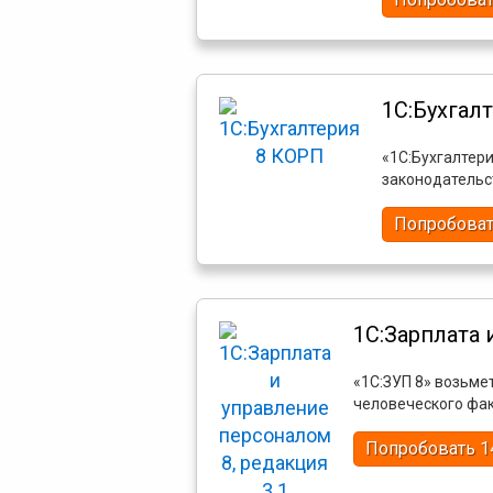
1С:Бухгал
«1С:Бухгалтер
законодательс
Попробоват
1С:Зарплата 
«1С:ЗУП 8» возьме
человеческого фак
Попробовать 1