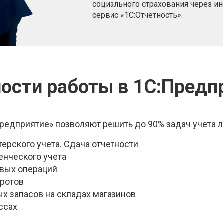
социального страхования через ин
сервис «1С:Отчетность».
сти работы в 1С:Предп
редприятие» позволяют решить до 90% задач учета 
терского учета. Сдача отчетности
енческого учета
овых операций
оротов
х запасов на складах магазинов
ссах