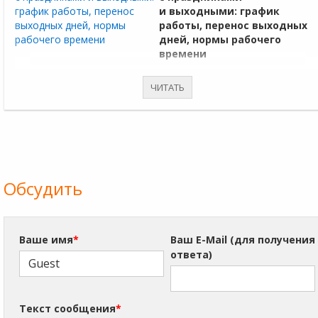
и выходными: график
работы, перенос выходных
дней, нормы рабочего
времени
Стало известно, как бизнес и сотрудники будут работать и
ЧИТАТЬ
отдыхать в 2026 году. Публикуем производственный календарь.
Обсудить
Ваше имя
*
Ваш E-Mail (для получения
ответа)
Текст сообщения
*