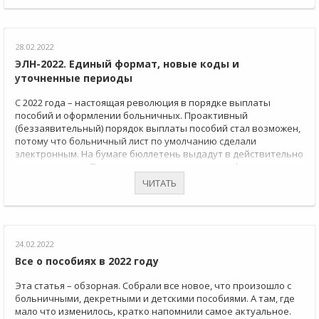
28.02.2022
ЭЛН-2022. Единый формат, новые коды и
уточненные периоды
С 2022 года – настоящая революция в порядке выплаты
пособий и оформлении больничных. Проактивный
(беззаявительный) порядок выплаты пособий стал возможен,
потому что больничный лист по умолчанию сделали
электронным. На бумаге бюллетень выдадут в действительно
редких случаях. Про это и другие изменения в сфере
больничных листков – в нашей статье.
ЧИТАТЬ
24.02.2022
Все о пособиях в 2022 году
Эта статья – обзорная. Собрали все новое, что произошло с
больничными, декретными и детскими пособиями. А там, где
мало что изменилось, кратко напомнили самое актуальное.