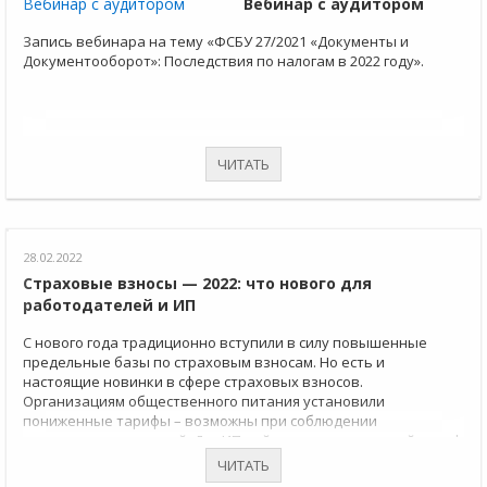
Вебинар с аудитором
Запись вебинара на тему «ФСБУ 27/2021 «Документы и
Документооборот»: Последствия по налогам в 2022 году».
ЧИТАТЬ
28.02.2022
Страховые взносы — 2022: что нового для
работодателей и ИП
С нового года традиционно вступили в силу повышенные
предельные базы по страховым взносам. Но есть и
настоящие новинки в сфере страховых взносов.
Организациям общественного питания установили
пониженные тарифы – возможны при соблюдении
определенных условий. Для ИП действует повышенный тариф
фиксированных страховых взносов ИП за себя в 2022 г.
ЧИТАТЬ