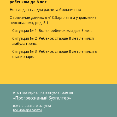
ребенком до 8 лет
Новые данные для расчета больничных
Отражение данных в «1С:Зарплата и управление
персоналом», ред. 3.1
Ситуация № 1. Болел ребенок младше 8 лет.
Ситуация № 2. Ребенок старше 8 лет лечился
амбулаторно.
Ситуация № 3. Ребенок старше 8 лет лечился в
стационаре.
этот материал из выпуска газеты
«Прогрессивный бухгалтер»
все статьи этого выпуска
все номера газеты