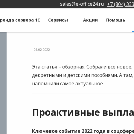
sales@e-office24.ru
+7 (804) 33
ренда сервера 1С
Сервисы
Акции
Помощь
24.02.2022
Эта статья – обзорная. Собрали все новое
декретными и детскими пособиями. А там,
напомнили самое актуальное.
Проактивные выпл
Ключевое событие 2022 года в соцсфер