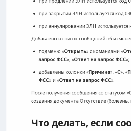
при продлении ЭЛН используется код 0
при закрытии ЭЛН используется код 03
при аннулировании ЭЛН используется к
Добавлено в список сообщений об измене
подменю «
Открыть
» с командами «
От
запрос ФСС
», «
Ответ на запрос ФСС
»;
добавлены колонки «
Причина
», «
С
», «
П
ФСС
» и «
Ответ на запрос ФСС
».
После получения сообщения со статусом «
создания документа Отсутствие (болезнь, п
Что делать, если со