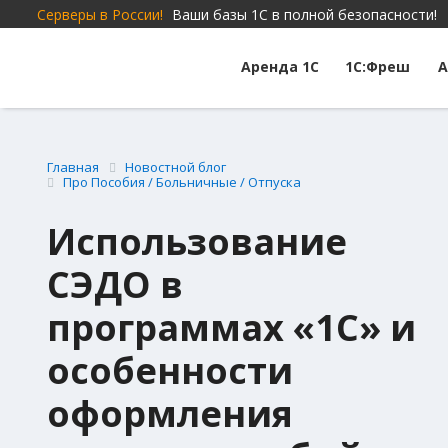
Серверы в России!
Ваши базы 1С в полной безопасности!
Аренда 1С
1С:Фреш
А
Главная
Новостной блог
Про Пособия / Больничные / Отпуска
Использование
СЭДО в
программах «1С» и
особенности
оформления