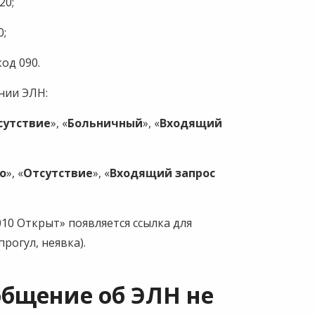
20;
0;
од 090.
нии ЭЛН:
сутствие
», «
Больничный
», «
Входящий
о
», «
Отсутствие
», «
Входящий запрос
010 Открыт» появляется ссылка для
рогул, неявка).
общение об ЭЛН не