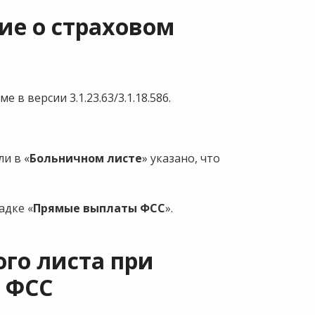
ие о страховом
 в версии 3.1.23.63/3.1.18.586.
ли в «
Больничном листе
» указано, что
адке «
Прямые выплаты ФСС
».
го листа при
 ФСС