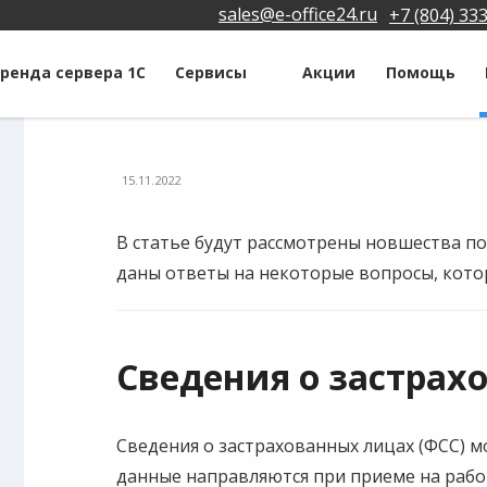
sales@e-office24.ru
+7 (804) 33
ренда сервера 1С
Сервисы
Акции
Помощь
15.11.2022
В статье будут рассмотрены новшества по
даны ответы на некоторые вопросы, кото
Сведения о застрах
Сведения о застрахованных лицах (ФСС) м
данные направляются при приеме на рабо