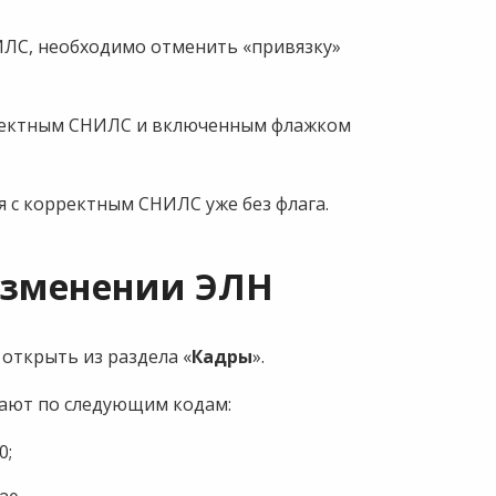
ИЛС, необходимо отменить «привязку»
рректным СНИЛС и включенным флажком
я с корректным СНИЛС уже без флага.
изменении ЭЛН
открыть из раздела «
Кадры
».
ают по следующим кодам:
0;