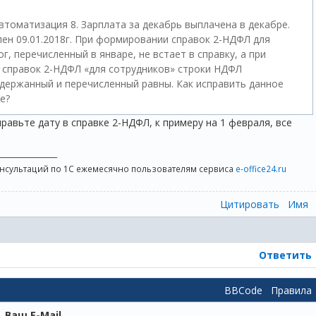
втоматизация 8. Зарплата за декабрь выплачена в декабре.
ен 09.01.2018г. При формировании справок 2-НДФЛ для
г, перечисленный в январе, не встает в справку, а при
справок 2-НДФЛ «для сотрудников» строки НДФЛ
удержанный и перечисленный равны. Как исправить данное
ие?
равьте дату в справке 2-НДФЛ, к примеру на 1 февраля, все
_________________
онсультаций по 1С ежемесячно пользователям сервиса
e-office24.ru
Цитировать
Имя
Ответить
BBCode
Правила
Ваш E-Mail