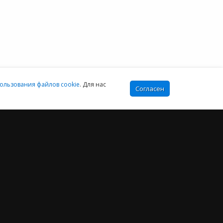
sales@e-office24.ru
:00-16:00 МСК
ользования файлов cookie
. Для нас
Согласен