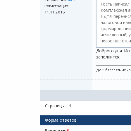
Гость написал:
Регистрация:
Комплексная а
11.11.2015
НДФЛ перечисл
налоговой нало
формировании 
исчисленный, 
несоответств
Доброго дня. Исп
заполнится.
_______________________
До 5 бесплатных к
Страницы:
1
Форма ответов
Ваше имя
*