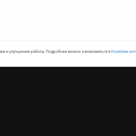
персональных
данных
ая техническая поддержка пользователей.
Клиентский отдел: 07
тики и улучшения работы. Подробнее можно ознакомиться в
Политике исп
2012 ‒ 2026 © ООО «Е-Офис 24»