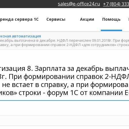
sales@e-office24.ru
+7 (804) 33
ренда сервера 1С
Сервисы
Акции
Помощь
ексная автоматизация
декабрь выплачена в декабре. НДФЛ перечислен 09.01.2018г. При фо
правку, а при формировании справок 2-НДФЛ «для сотрудников» строк
изация 8. Зарплата за декабрь выпла
8г. При формировании справок 2-НДФЛ
 не встает в справку, а при формиров
ков» строки - форум 1С от компании 