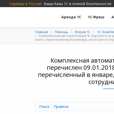
Серверы в России!
Ваши базы 1С в полной безопасности!
Аренда 1С
1С:Фреш
А
Главная
Помощь
Форум 1C
1С: Компл
Комплексная автоматизация 8. Зарплата за 
налог, перечисленный в январе, не встает в с
Комплексная автомат
перечислен 09.01.201
перечисленный в январе,
сотрудни
Поиск
Правила