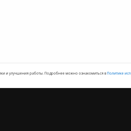
1С:Кабинет
Предоставить
ммы 1С для
сотрудника
доступ
152DOC для
обработки
персональных
данных
ая техническая поддержка пользователей.
Клиентский отдел: 07
тики и улучшения работы. Подробнее можно ознакомиться в
Политике исп
2012 ‒ 2026 © ООО «Е-Офис 24»