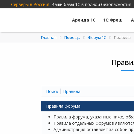
Серверы в России!
Ваши базы 1С в полной безопасности!
Аренда 1С
1С:Фреш
А
Главная
Помощь
Форум 1C
Правила
Прави
Поиск
Правила
Правила форума
Правила форума, указанные ниже, обя
Правила отдельных форумов являются
Администрация оставляет за собой пр