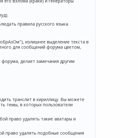
 его взлома (краки) и генераторы
уд).
людать правила русского языка.
БрАзОм"), излишнее выделение текста в
тного для сообщений форума цветом,
 форума, делает замечания другим
одить транслит в кириллицу. Вы можете
ать темы, в которых пользователи
бой право удалять такие аватары и
бой право удалять подобные сообщения