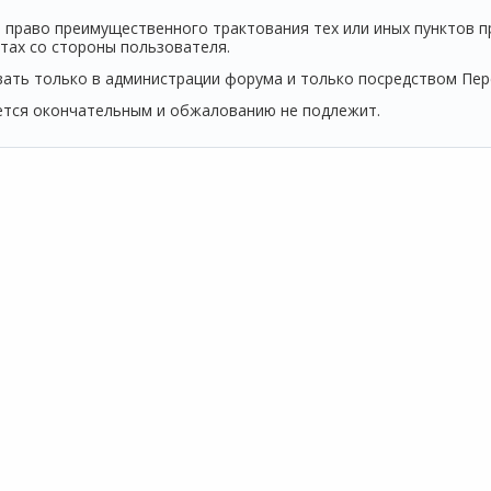
право преимущественного трактования тех или иных пунктов пр
ктах со стороны пользователя.
ть только в администрации форума и только посредством Пер
ется окончательным и обжалованию не подлежит.
ОДУКТЫ
СЕРВИСЫ
ПОДДЕРЖКА
 1С
1С:Контрагент
Техническая
О
 1С:Фреш
1С-Отчетность
поддержка
Н
 сервера 1С
1СПАРК Риски
Часто задаваемые
О
 1С
1С:Распознавание
вопросы
К
айн
первичных
Форум 1С
терия
документов
Выбор программы