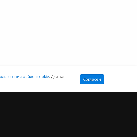
+7 (812) 425-17-02
Екатеринбург:
+7 (343) 222-16-02
info@e-office24.ru
sales@e-office24.ru
:00-16:00 МСК
ользования файлов cookie
. Для нас
Согласен