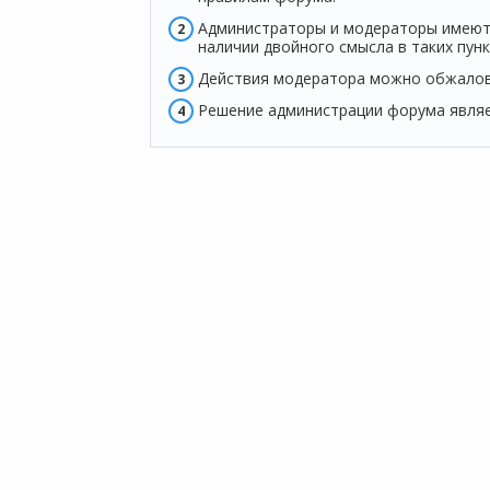
Администраторы и модераторы имеют 
наличии двойного смысла в таких пун
Действия модератора можно обжалова
Решение администрации форума явля
ПР
Мы хотим принести в Россию самые
Аренда
передовые облачные технологии и
Аренда
заботимся о каждом пользователе.
Аренда
Облако
Политика конфиденциальности
1С онл
Антикоррупционная политика
Бухгал
Договор-оферты