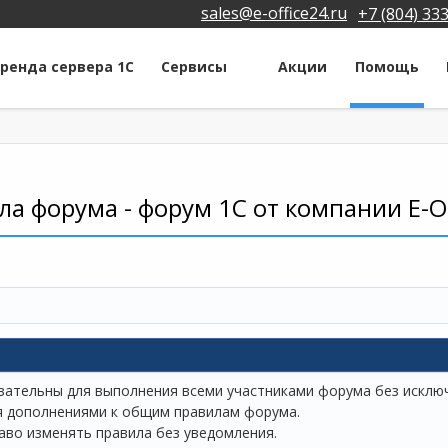
sales@e-office24.ru
+7 (804) 33
ренда сервера 1С
Сервисы
Акции
Помощь
ла форума - форум 1С от компании Е-О
зательны для выполнения всеми участниками форума без исклю
 дополнениями к общим правилам форума.
аво изменять правила без уведомления.