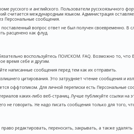
роме русского и английского. Пользователи русскоязычного фо
кий считается международным языком. Администрация оставляет
ез Персональные сообщения.
 поставленный вопрос ответ не был получен своевременно. В 
ть расценено как флуд.
бязательно воспользуйтесь ПОИСКОМ. FAQ. Возможно то, что В
ое время себе и другим.
йте написанные сообщения перед тем как их отправить.
злишнего цитирования. Это затрудняет чтение сообщения и изл
ается оффтопиком. Для личной переписки есть Персональные со
риалов каких-либо веб-страниц. Лучше публикуйте ссылки на э
его не говорить. Не надо писать сообщения только для того, ч
право редактировать, переносить, закрывать, а также удалят