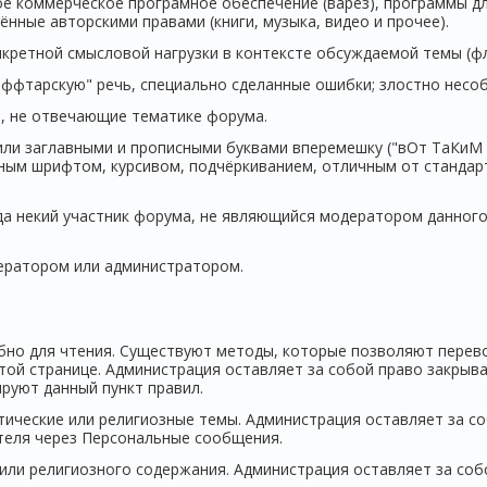
е коммерческое програмное обеспечение (варез), программы для
нные авторскими правами (книги, музыка, видео и прочее).
кретной смысловой нагрузки в контексте обсуждаемой темы (фл
фтарскую" речь, специально сделанные ошибки; злостно несоб
ы, не отвечающие тематике форума.
 заглавными и прописными буквами вперемешку ("вОт ТаКиМ о
ным шрифтом, курсивом, подчёркиванием, отличным от стандар
да некий участник форума, не являющийся модератором данного
ератором или администратором.
обно для чтения. Существуют методы, которые позволяют перев
той странице. Администрация оставляет за собой право закрыв
руют данный пункт правил.
тические или религиозные темы. Администрация оставляет за со
теля через Персональные сообщения.
или религиозного содержания. Администрация оставляет за со