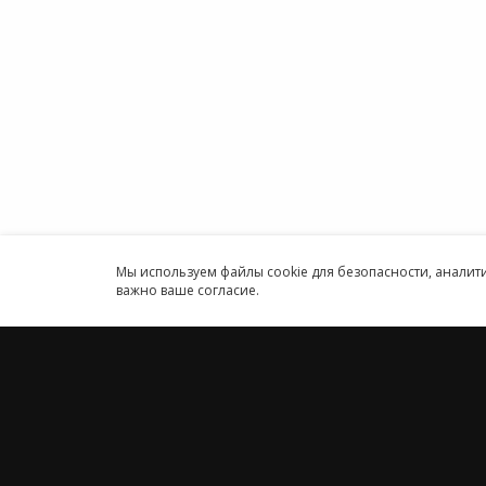
Онлайн
Информация об ИТ-
Програ
аккредитованной организации
ИП
Карта сайта
Круглосуточн
Принимаем к оплате
Мы используем файлы cookie для безопасности, анали
важно ваше согласие.