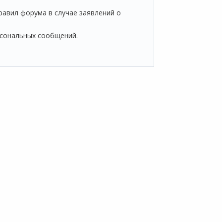
авил форума в случае заявлений о
сональных сообщений.
О НАС
+7 (804) 333-16-02
звонок по России
 проекте
бесплатный
овостной блог
тзывы клиентов
Москва:
онтакты
+7 (499) 649-16-02
Санкт-Петербург: