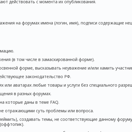
ают действовать с момента их опубликования.
жения на форумах имена (логин, имя), подписи содержащие неце
мацию.
ения (в том числе в замаскированной форме).
освенной форме, высказывать неуважение и/или хамить участни
ействyющее законодательство РФ.
х или аватарах любые товары и услуги без специального разре
щения в разных форумах.
на которые даны в теме FAQ.
 не отражающими суть проблемы или вопроса.
леймить), создавать темы, не соответствующие данному форуму
(оффтопик).