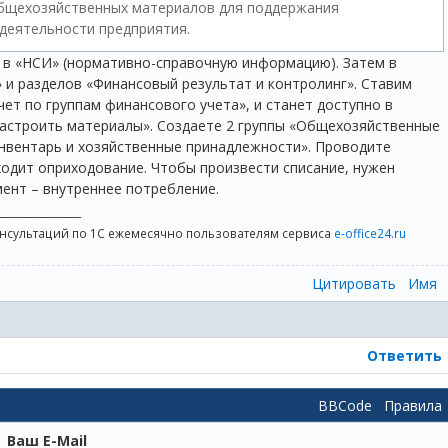
бщехозяйственных материалов для поддержания
деятельности предприятия.
 в «НСИ» (нормативно-справочную информацию). Затем в
 и разделов «Финансовый результат и контролинг». Ставим
чет по группам финансового учета», и станет доступно в
астроить материалы». Создаете 2 группы «Общехозяйственные
нвентарь и хозяйственные принадлежности». Проводите
ходит оприходование. Чтобы произвести списание, нужен
ент – внутреннее потребление.
_________________
онсультаций по 1С ежемесячно пользователям сервиса
e-office24.ru
Цитировать
Имя
Ответить
BBCode
Правила
Ваш E-Mail