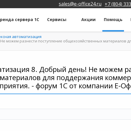
sales@e-office24.ru
+7 (804) 33
ренда сервера 1С
Сервисы
Акции
Помощь
ексная автоматизация
! Не можем разнести поступление общехозяйственных материалов д
тизация 8. Добрый день! Не можем р
материалов для поддержания коммер
приятия. - форум 1С от компании Е-Оф