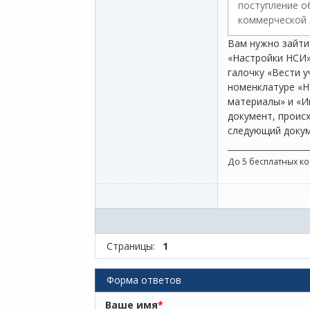
поступление о
коммерческой 
Вам нужно зайти
«Настройки НСИ»
галочку «Вести у
номенклатуре «Н
материалы» и «И
документ, проис
следующий докум
_______________________
До 5 бесплатных к
Страницы:
1
Форма ответов
Ваше имя
*