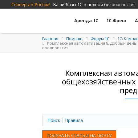
Серверы в России!
Ваши базы 1С в полной безопасности!
Аренда 1С
1С:Фреш
А
Главная
Помощь
Форум 1C
1С: Компл
Комплексная автоматизация 8. Добрый день
предприятия.
Комплексная автома
общехозяйственных 
пред
Поиск
Правила
ПОЛУЧАТЬ СТАТЬИ НА ПОЧТУ