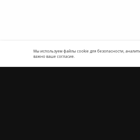
Круглосуточн
Принимаем к оплате
Мы используем файлы cookie для безопасности, анали
важно ваше согласие.