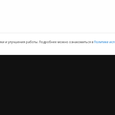
данных
ая техническая поддержка пользователей.
Клиентский отдел: 07
тики и улучшения работы. Подробнее можно ознакомиться в
Политике исп
2012 ‒ 2026 © ООО «Е-Офис 24»