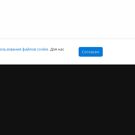
sales@e-office24.ru
:00-16:00 МСК
ользования файлов cookie
. Для нас
Согласен