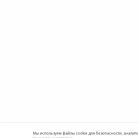
ПР
Мы хотим принести в Россию самые
Аренда
передовые облачные технологии и
Аренда
заботимся о каждом пользователе.
Аренда
Облако
Политика конфиденциальности
1С онл
Антикоррупционная политика
Бухгал
Договор-оферты
Онлайн
Информация об ИТ-
Програ
аккредитованной организации
ИП
Карта сайта
Круглосуточн
Принимаем к оплате
Мы используем файлы cookie для безопасности, анали