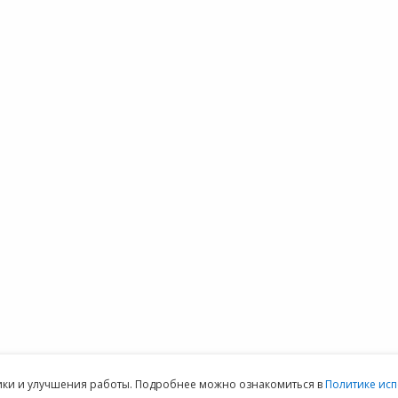
ОДУКТЫ
СЕРВИСЫ
ПОДДЕРЖКА
 1С
1С:Контрагент
Техническая
О
 1С:Фреш
1С-Отчетность
поддержка
Н
 сервера 1С
1СПАРК Риски
Часто задаваемые
О
 1С
1С:Распознавание
вопросы
К
айн
первичных
Форум 1С
терия
документов
Выбор программы
1С:Кабинет
Предоставить
ммы 1С для
сотрудника
доступ
152DOC для
обработки
персональных
данных
ая техническая поддержка пользователей.
Клиентский отдел: 07
тики и улучшения работы. Подробнее можно ознакомиться в
Политике исп