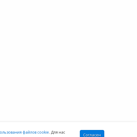
О НАС
+7 (804) 333-16-02
звонок по России
 проекте
бесплатный
овостной блог
тзывы клиентов
Москва:
онтакты
+7 (499) 649-16-02
Санкт-Петербург:
+7 (812) 425-17-02
Екатеринбург:
+7 (343) 222-16-02
info@e-office24.ru
sales@e-office24.ru
:00-16:00 МСК
ользования файлов cookie
. Для нас
Согласен