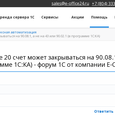
sales@e-office24.ru
+7 (804) 33
ренда сервера 1С
Сервисы
Акции
Помощь
ексная автоматизация
аться на 90.08.1, а не на 43 или 90.02.1 (в программе 1С:КА)
20 счет может закрываться на 90.08.1,
мме 1С:КА) - форум 1С от компании Е-
Ответить