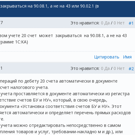
крываться на 90.08.1, а не на 43 или 90.02.1 (в
17
Это нравится:
0
Да
/
0
Нет
#1
ом учете 20 счет может закрываться на 90.08.1, а не на 43
ограмме 1С:КА)
Цитировать
Имя
01
Это нравится:
0
Да
/
0
Нет
#2
пераций по дебету 20 счета автоматически в документе
счет налогового учета.
 учета проставляется в документе автоматически из регистра
тствие счетов БУ и НУ», который, в свою очередь,
документа «Установка соответствия счетов БУ и НУ». Этот
яется автоматически и определяет перечень прямых расходов
е.
 учета можно отредактировать непосредственно в самом
пления товаров и услуг, требовании-накладно м и др.), или