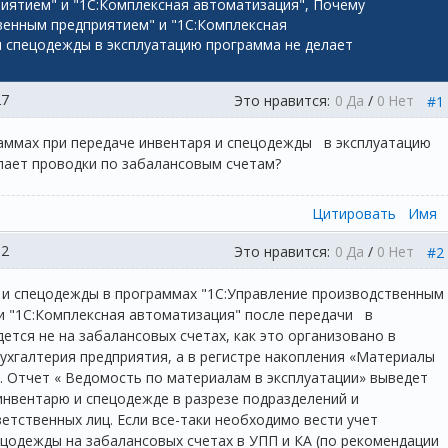
иятием" и "1С:Комплексная автоматизация", Почему
венным предприятием" и "1С:Комплексная
и спецодежды в эксплуатацию программа не делает
27
Это нравится:
0
Да
/
0
Нет
#1
ммах при передаче инвентаря и спецодежды в эксплуатацию
лает проводки по забалансовым счетам?
Цитировать
Имя
12
Это нравится:
0
Да
/
0
Нет
#2
и спецодежды в программах "1С:Управление производственным
 "1С:Комплексная автоматизация" после передачи в
дется не на забалансовых счетах, как это организовано в
Бухгалтерия предприятия, а в регистре накопления «Материалы
. Отчет « Ведомость по материалам в эксплуатации» выведет
нвентарю и спецодежде в разрезе подразделений и
етственных лиц. Если все-таки необходимо вести учет
цодежды на забалансовых счетах в УПП и КА (по рекомендации