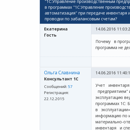
"1С:Управление производственным предпр
в программах "1С:Управление производст
автоматизация" при передаче инвентаря 
проводки по забалансовым счетам?
Екатерина
14.06.2016 11:03:
Гость
Почему в програ
программа не де
Ольга Славнина
14.06.2016 11:40:
Консультант 1С
Учет инвентаря 
Сообщений:
57
предприятием" и
Регистрация:
эксплуатацию ве
22.12.2015
программах 1С: 
в эксплуатации»
информацию по и
материально-отв
инвентаря и спе