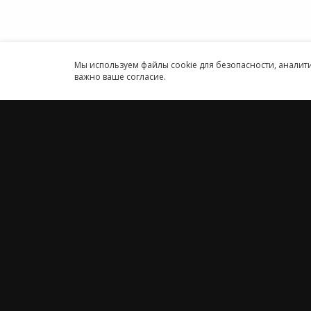
Круглосуточн
Принимаем к оплате
Мы используем файлы cookie для безопасности, анали
важно ваше согласие.