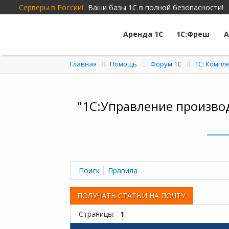
Серверы в России!
Ваши базы 1С в полной безопасности!
Аренда 1С
1С:Фреш
А
Главная
Помощь
Форум 1C
1С: Компл
"1С:Управление произво
Поиск
Правила
ПОЛУЧАТЬ СТАТЬИ НА ПОЧТУ
Страницы:
1