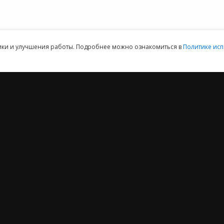
ая техническая поддержка пользователей.
Клиентский отдел: 07
тики и улучшения работы. Подробнее можно ознакомиться в
Политике исп
2012 ‒ 2026 © ООО «Е-Офис 24»