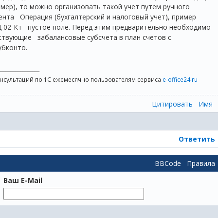
мер), то можно организовать такой учет путем ручного
ента Операция (бухгалтерский и налоговый учет), пример
 02-Кт пустое поле. Перед этим предварительно необходимо
ствующие забалансовые субсчета в план счетов с
убконто.
_________________
онсультаций по 1С ежемесячно пользователям сервиса
e-office24.ru
Цитировать
Имя
Ответить
BBCode
Правила
Ваш E-Mail