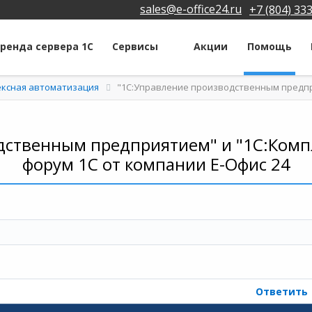
sales@e-office24.ru
+7 (804) 33
ренда сервера 1С
Сервисы
Акции
Помощь
ексная автоматизация
"1С:Управление производственным предпр
дственным предприятием" и "1С:Компл
форум 1С от компании Е-Офис 24
Ответить