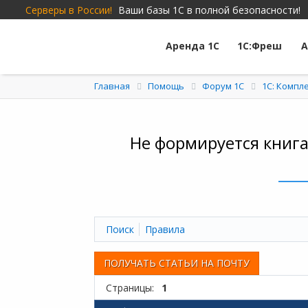
Серверы в России!
Ваши базы 1С в полной безопасности!
Аренда 1С
1С:Фреш
А
Главная
Помощь
Форум 1C
1С: Компл
Не формируется книга
Поиск
Правила
ПОЛУЧАТЬ СТАТЬИ НА ПОЧТУ
Страницы:
1