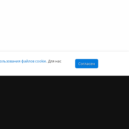
+7 (343) 222-16-02
info@e-office24.ru
sales@e-office24.ru
:00-16:00 МСК
ользования файлов cookie
. Для нас
Согласен