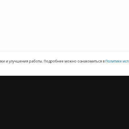
152DOC для
обработки
персональных
данных
ая техническая поддержка пользователей.
Клиентский отдел: 07
тики и улучшения работы. Подробнее можно ознакомиться в
Политике исп
2012 ‒ 2026 © ООО «Е-Офис 24»