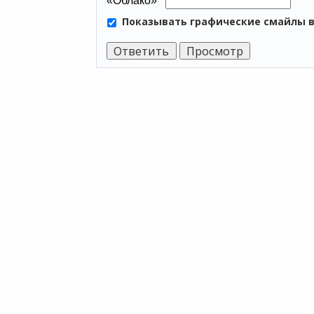
Показывать графические смайлы 
ПР
Мы хотим принести в Россию самые
Аренда
передовые облачные технологии и
Аренда
заботимся о каждом пользователе.
Аренда
Облако
Политика конфиденциальности
1С онл
Антикоррупционная политика
Бухгал
Договор-оферты
Онлайн
Информация об ИТ-
Програ
аккредитованной организации