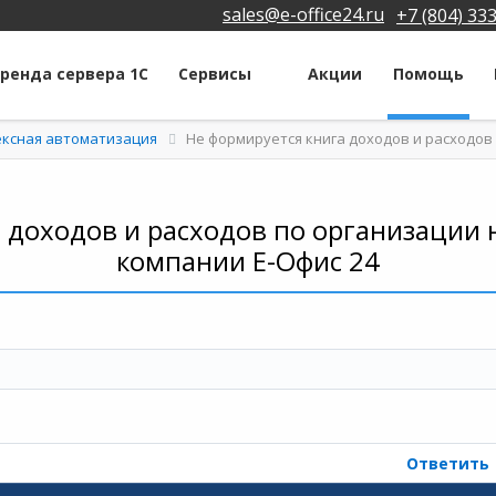
sales@e-office24.ru
+7 (804) 33
ренда сервера 1С
Сервисы
Акции
Помощь
ексная автоматизация
Не формируется книга доходов и расходов
 доходов и расходов по организации н
компании Е-Офис 24
Ответить