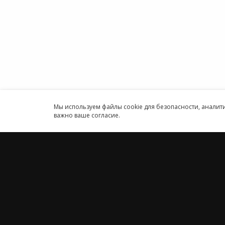
ИП
Карта сайта
Круглосуточн
Принимаем к оплате
Мы используем файлы cookie для безопасности, анали
важно ваше согласие.