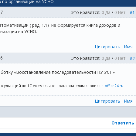
 по организации на УСНО.
07
Это нравится:
0
Да
/
0
Нет
#1
томатизации ( ред .1.1) не формируется книга доходов и
анизации на УСНО.
Цитировать
Имя
16
Это нравится:
0
Да
/
0
Нет
#2
ботку «Восстановление последовательности НУ УСН»
_________________
онсультаций по 1С ежемесячно пользователям сервиса
e-office24.ru
Цитировать
Имя
Ответить