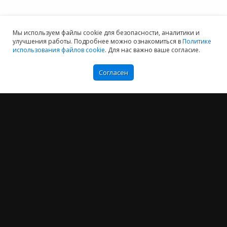
Мы используем файлы cookie для безопасности, аналитики и
улучшения работы. Подробнее можно ознакомиться в
Политике
использования файлов cookie
. Для нас важно ваше согласие.
Согласен
Мы хотим принести в Россию самые передовые облачные технологии и
заботимся о каждом пользователе.
Политика конфиденциальности
Антикоррупционная политика
Договор-оферты
Информация об ИТ-аккредитованной организации
Карта сайта