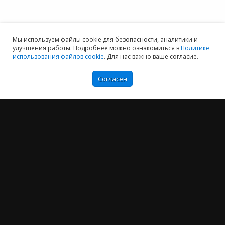
Мы используем файлы cookie для безопасности, аналитики и
улучшения работы. Подробнее можно ознакомиться в
Политике
использования файлов cookie
. Для нас важно ваше согласие.
Согласен
Мы хотим принести в Россию самые передовые облачные технологии и
заботимся о каждом пользователе.
Политика конфиденциальности
Антикоррупционная политика
Договор-оферты
Информация об ИТ-аккредитованной организации
Карта сайта