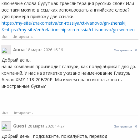
ключевые слова будут как транслитерация русских слов? Или
все таки можно в ссылках использовать английские слова?
Для примера привожу две ссылки.
https://my-site/znakomstva/cn-rossiya/ct-ivanovo/gn-zhenskij
/>
https://my-site/en/relationships/cn-russia/ct-ivanovo/gn-women
Имя
Цитировать
Анна
18 марта 2026 16:36
Это нравится
0
Добрый день,
наша компания производит глазури, как полуфабрикат для др.
компаний. У нас на этикетке указано наименование Глазурь
белая XMZ-118-20E/20P. Мы имеем право использовать
иностранные буквы?
Имя
Цитировать
Guest
28 марта 2026 14:27
Это нравится
0
Добрый день. подскажите, пожалуйста, перевод