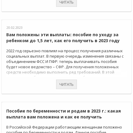
ЧИТАТЬ
20.02.2023
Вам положены эти выплаты: пособие по уходу за
ребенком до 1,5 лет, как его получить в 2023 году
2022 год серьезно повлиял на процесс получения различных
социальных выплат. В первую очередь изменения связаны с
объединением ФСС И ПФР: теперь выплачивать пособия
будет новое ведомство – СФР. Для получения положенных
средств необходимо выполнить ряд требований. В этой
статье мы разберем, как получить пособие по уходу за
ребенком до 1,5 лет и на какие суммы можно рассчитывать в
ЧИТАТЬ
2023 году.
Пособие по беременности и родам в 2023 г.: какая
выплата вам положена и как ее получить
В Российской Федерации работающим женщинам положено
пособие по беременности и родам. Данное пособие