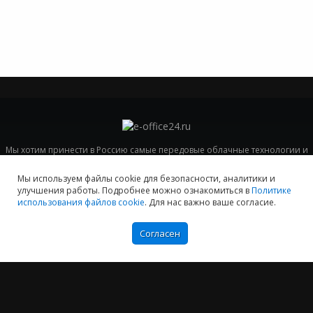
Мы хотим принести в Россию самые передовые облачные технологии и
заботимся о каждом пользователе.
Мы используем файлы cookie для безопасности, аналитики и
Политика конфиденциальности
улучшения работы. Подробнее можно ознакомиться в
Политике
Антикоррупционная политика
использования файлов cookie
. Для нас важно ваше согласие.
Договор-оферты
Информация об ИТ-аккредитованной организации
Согласен
Карта сайта
+7 (804) 333-16-02
звонок по России бесплатный