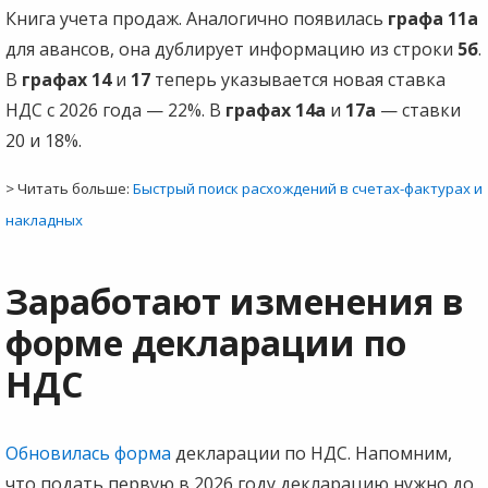
Книга учета продаж. Аналогично появилась
графа 11а
для авансов, она дублирует информацию из строки
5б
.
В
графах 14
и
17
теперь указывается новая ставка
НДС с 2026 года — 22%. В
графах 14а
и
17а
— ставки
20 и 18%.
> Читать больше:
Быстрый поиск расхождений в счетах-фактурах и
накладных
Заработают изменения в
форме декларации по
НДС
Обновилась форма
декларации по НДС. Напомним,
что подать первую в 2026 году декларацию нужно до