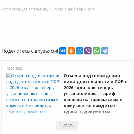
Иллюстрация от freepik, DC Studio на freepik.com
Поделитесь с друзьями!
12.03.2026
Отмена подтверждения
вида деятельности в СФР с
2026 года: как теперь
устанавливают тариф
взносов на травматизм и
кому всё же придется
сдавать документы
В 2026 году бизнесу не нужно подтверждать основной вид
ЧИТАТЬ
деятельности в СФР, за одним исключением.