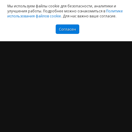
Мы используем файлы cookie для безопасности, аналитики и
улучшения работы. Подробнее можно ознакомиться в
Политике
Мы хотим принести в Россию самые передовые облачные технологии и
использования файлов cookie
. Для нас важно ваше согласие.
заботимся о каждом пользователе.
Согласен
Политика конфиденциальности
Антикоррупционная политика
Договор-оферты
Информация об ИТ-аккредитованной организации
Карта сайта
+7 (804) 333-16-02
звонок по России бесплатный
Москва:
+7 (499) 649-16-02
Санкт-Петербург:
+7 (812) 425-17-02
Екатеринбург:
+7 (343) 222-16-02
info@e-office24.ru
sales@e-office24.ru