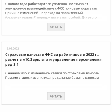
С нового года работодатели усиленно налаживают
электронное взаимодействие с ФСС по новым форматам.
Причина изменений – переход на проактивный
(беззаявительный) порядок выплаты пособий. Для этого
обновили 255-ФЗ (редакция от 30.04.2021 г. № 126-ФЗ). Также
вступили в силу новые правила, по которым ФСС получает
ЧИТАТЬ
сведения о сотрудниках от работодателей (Постановление
Правительства РФ от 23.11.2021 г. № 2010). Разбираем, как
адаптировали под текущую ситуацию программу
«1С:Зарплата и управление персоналом», ред. 3.1.
13.05.2022
Страховые взносы в ФНС за работников в 2022 г.:
расчет в «1С:Зарплата и управление персоналом»,
ред 3.1
С начала 2022 г. изменились ставки по страховым взносам.
Помимо ставок изменились предельные базы по взносам.
ЧИТАТЬ