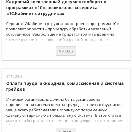
Кадровый электронный документооборот в
программах «1С»: возможности сервиса
«1С:Кабинет сотрудника»
Сервис «1С:Кабинет сотрудника» встроен в программы 1С и
позволяет упростить процедуру обработки заявлений
сотрудников. Вам больше не придется тратить время на
чтение рукописных заявлений и ручной ввод данных в
программу. А также сталкиваться с другими рутинными
проблемами при работе с кадровыми документами.
ЧИТАТЬ
27.10.2022
Оплата труда: аккордная, комиссионная и система
грейдов
У каждой организации должна быть установлена
определенная система оплаты труда для своих сотрудников.
Чаще всего работодатели используют повременную,
сдельную, тарифную и премиальную системы. В этой статье
мы хотели бы рассказать о менее «популярных», но не менее
эффективных системах оплаты труда, которые можно
использовать в зависимости от особенностей деятельности