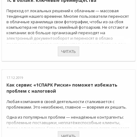
1С в облаке: ключевые преимущества
Переход от локальных решений к облачным — массовая
тенденция нашего времени. Многие пользователи переносят
в облачные хранилища свои фотографии, чтобы из-за сбоя
компьютера не потерять семейный фотоархив. Не отстают и
компании: всё больше организаций переходят на
электронный документооборот и переносят в облако
программы для повседневного использования. И это не дань
моде, а стремление сэкономить и повысить эффективность
ЧИТАТЬ
работы. Мы попытались выяснить, почему компании
выбирают аренду 1С и собрали основные преимущества
облачной версии в одной статье.
17.12.2019
Как сервис «1СПАРК Риски» поможет избежать
проблем с налоговой
Любая компания в своей деятельности сталкивается с
проблемами. Это неизбежно, главное — вовремя их решать.
Одна из популярных проблем — ненадёжные контрагенты:
проблемные поставщики, неплатёжеспособные клиенты,
фирмы однодневки. Если от первых двух чаще всего страдает
бюджет компании, то связь с «однодневками» несет в себе
ЧИТАТЬ