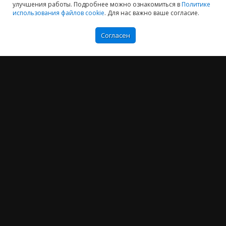
улучшения работы. Подробнее можно ознакомиться в
Политике
использования файлов cookie
. Для нас важно ваше согласие.
Согласен
Мы хотим принести в Россию самые передовые облачные технологии и
заботимся о каждом пользователе.
Политика конфиденциальности
Антикоррупционная политика
Договор-оферты
Информация об ИТ-аккредитованной организации
Карта сайта
+7 (804) 333-16-02
звонок по России бесплатный
Москва:
+7 (499) 649-16-02
Санкт-Петербург:
+7 (812) 425-17-02
Екатеринбург:
+7 (343) 222-16-02
info@e-office24.ru