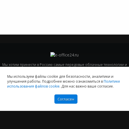
Мы хотим принести в Россию самые передовые облачные технологии и
заботимся о каждом пользователе.
Мы используем файлы cookie для безопасности, аналитики и
Политика конфиденциальности
улучшения работы. Подробнее можно ознакомиться в
Политике
Антикоррупционная политика
использования файлов cookie
. Для нас важно ваше согласие.
Договор-оферты
Информация об ИТ-аккредитованной организации
Согласен
Карта сайта
+7 (804) 333-16-02
звонок по России бесплатный