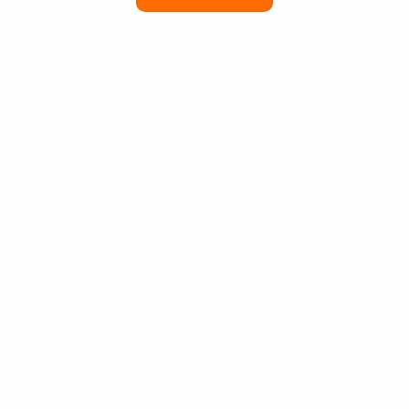
+7 (343) 222-16-02
Екатеринбург:
+7 (499) 649-16-02
Москва:
Санкт-
+7 (812) 425-17-02
Петербург:
+7 (804) 333-16-02
бесплатный для звонков со всех
номеров на территории РФ
info@e-office24.ru