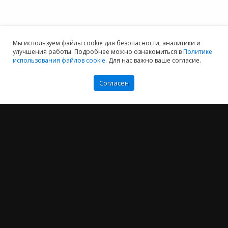
Мы используем файлы cookie для безопасности, аналитики и
улучшения работы. Подробнее можно ознакомиться в
Политике
использования файлов cookie
. Для нас важно ваше согласие.
Согласен
Мы хотим принести в Россию самые передовые облачные технологии и
заботимся о каждом пользователе.
Политика конфиденциальности
Антикоррупционная политика
Договор-оферты
Информация об ИТ-аккредитованной организации
Карта сайта