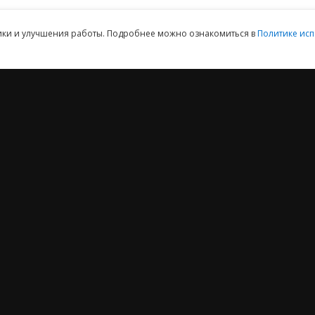
тики и улучшения работы. Подробнее можно ознакомиться в
Политике исп
2012 ‒ 2026 © ООО «Е-Офис 24»