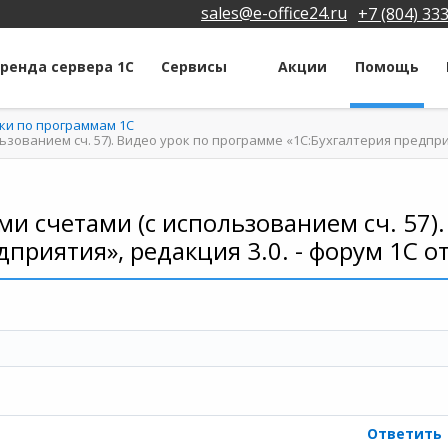
sales@e-office24.ru
+7 (804) 33
ренда сервера 1С
Сервисы
Акции
Помощь
ки по программам 1С
ованием сч. 57). Видео урок по программе «1С:Бухгалтерия предприя
и счетами (с использованием сч. 57).
дприятия», редакция 3.0. - форум 1С о
Ответить