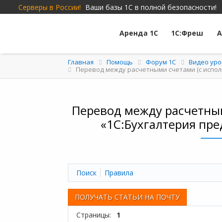
Серверы в России!
Ваши базы 1С в полной безопасности!
Аренда 1С
1С:Фреш
А
Главная
Помощь
Форум 1C
Видео уро
Перевод между расчетными счетами (с использ
Перевод между расчетным
«1С:Бухгалтерия пре
Поиск
Правила
ПОЛУЧАТЬ СТАТЬИ НА ПОЧТУ
Страницы:
1