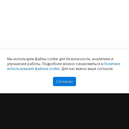
Мы используем файлы cookie для безопасности, аналитики и
улучшения работы. Подробнее можно ознакомиться в
Политике
использования файлов cookie
. Для нас важно ваше согласие.
Согласен
Мы хотим принести в Россию самые передовые облачные технологии и
заботимся о каждом пользователе.