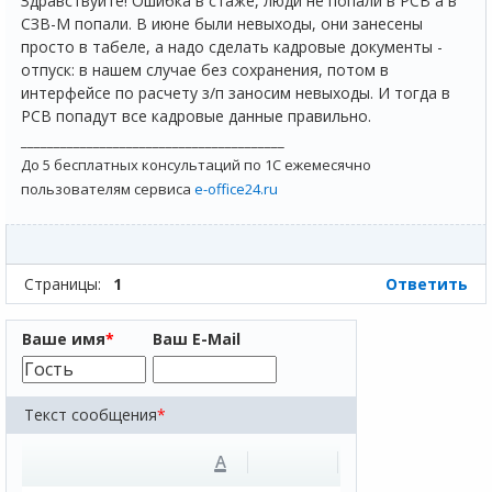
Здравствуйте! Ошибка в стаже, люди не попали в РСВ а в
СЗВ-М попали. В июне были невыходы, они занесены
просто в табеле, а надо сделать кадровые документы -
отпуск: в нашем случае без сохранения, потом в
интерфейсе по расчету з/п заносим невыходы. И тогда в
РСВ попадут все кадровые данные правильно.
________________________________________
До 5 бесплатных консультаций по 1С ежемесячно
пользователям сервиса
e-office24.ru
Страницы:
1
Ответить
Ваше имя
*
Ваш E-Mail
Текст сообщения
*
A