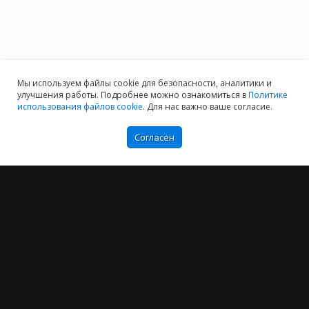
Мы используем файлы cookie для безопасности, аналитики и
улучшения работы. Подробнее можно ознакомиться в
Политике
использования файлов cookie
. Для нас важно ваше согласие.
Согласен
Мы хотим принести в Россию самые передовые облачные технологии и
заботимся о каждом пользователе.
Политика конфиденциальности
Антикоррупционная политика
Договор-оферты
Информация об ИТ-аккредитованной организации