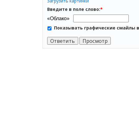
Загрузить картинки
Введите в поле слово:
*
Показывать графические смайлы 
ПР
Мы хотим принести в Россию самые
Аренда
передовые облачные технологии и
Аренда
заботимся о каждом пользователе.
Аренда
Облако
Политика конфиденциальности
1С онл
Антикоррупционная политика