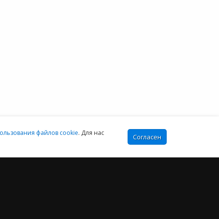
Санкт-Петербург:
+7 (812) 425-17-02
Екатеринбург:
+7 (343) 222-16-02
info@e-office24.ru
sales@e-office24.ru
:00-16:00 МСК
ользования файлов cookie
. Для нас
Согласен