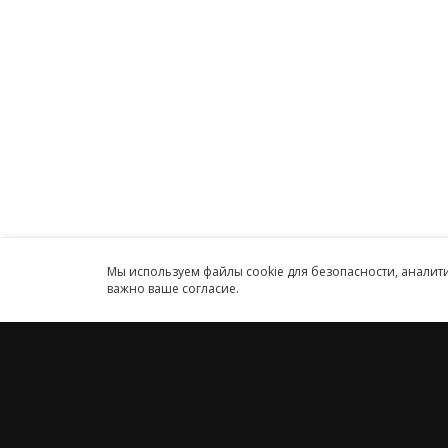
Бухгал
Договор-оферты
Онлайн
Информация об ИТ-
Програ
аккредитованной организации
ИП
Карта сайта
Круглосуточн
Принимаем к оплате
Мы используем файлы cookie для безопасности, анали
важно ваше согласие.