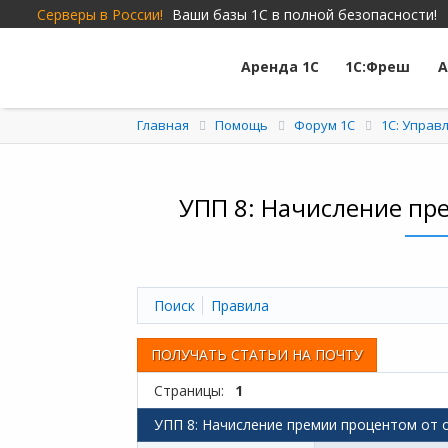
Серверы в России!
Ваши базы 1С в полной безопасности!
Аренда 1С
1С:Фреш
А
Главная
Помощь
Форум 1C
1С: Упра
УПП 8: Начисление пре
Поиск
Правила
ПОЛУЧАТЬ СТАТЬИ НА ПОЧТУ
Страницы:
1
УПП 8: Начисление премии процентом от о