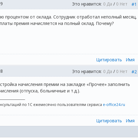
19
Это нравится:
0
Да
/
0
Нет
#1
ю процентом от оклада. Сотрудник отработал неполный месяц,
рплаты премия начисляется на полный оклад. Почему?
Цитировать
Имя
38
Это нравится:
0
Да
/
0
Нет
#2
стройка начисления премии на закладке «Прочее» заполнить
сления (отпуска, больничные и т.д.).
_________________
онсультаций по 1С ежемесячно пользователям сервиса
e-office24.ru
Цитировать
Имя