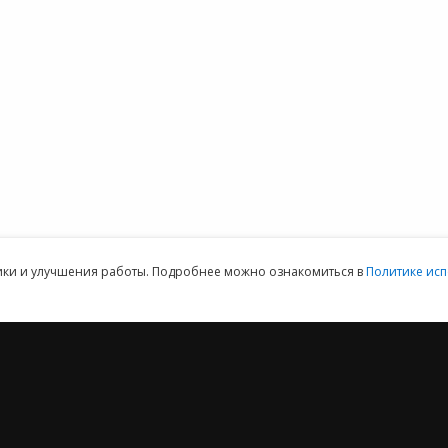
терия
документов
Выбор программы
1С:Кабинет
Предоставить
ммы 1С для
сотрудника
доступ
152DOC для
обработки
персональных
данных
ая техническая поддержка пользователей.
Клиентский отдел: 07
тики и улучшения работы. Подробнее можно ознакомиться в
Политике исп
2012 ‒ 2026 © ООО «Е-Офис 24»