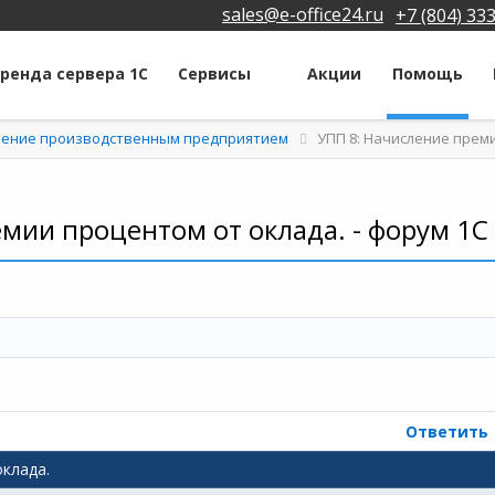
sales@e-office24.ru
+7 (804) 33
ренда сервера 1С
Сервисы
Акции
Помощь
вление производственным предприятием
УПП 8: Начисление прем
мии процентом от оклада. - форум 1С
Ответить
клада.