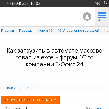
+7 (804) 333-16-02
меню
Ка
Главная
Помощь
Форум 1C
1С: Управление торговлей
Как загрузить в автомате массово
товар из excel - форум 1С от
компании Е-Офис 24
Поиск
Правила
ПОЛУЧАТЬ СТАТЬИ НА ПОЧТУ
Страницы:
1
Ответить