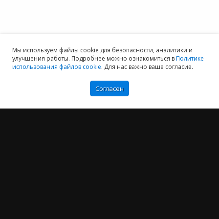
Мы используем файлы cookie для безопасности, аналитики и
улучшения работы. Подробнее можно ознакомиться в
Политике
использования файлов cookie
. Для нас важно ваше согласие.
Согласен
Мы хотим принести в Россию самые передовые облачные технологии и
заботимся о каждом пользователе.
Политика конфиденциальности
Антикоррупционная политика
Договор-оферты
Информация об ИТ-аккредитованной организации