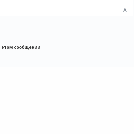
в этом сообщении
ОДУКТЫ
СЕРВИСЫ
ПОДДЕРЖКА
 1С
1С:Контрагент
Техническая
О