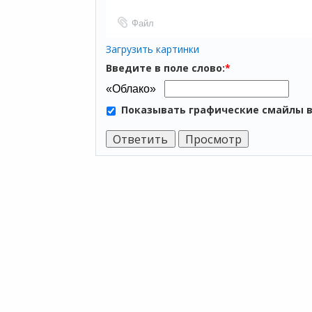
Файл
Загрузить картинки
Введите в поле слово:
*
Показывать графические смайлы 
ПР
Мы хотим принести в Россию самые
Аренда
передовые облачные технологии и