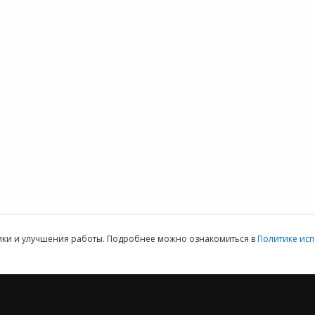
 1С:Фреш
1С-Отчетность
поддержка
Н
 сервера 1С
1СПАРК Риски
Часто задаваемые
О
 1С
1С:Распознавание
вопросы
К
айн
первичных
Форум 1С
терия
документов
Выбор программы
1С:Кабинет
Предоставить
ммы 1С для
сотрудника
доступ
152DOC для
обработки
персональных
данных
ая техническая поддержка пользователей.
Клиентский отдел: 07
тики и улучшения работы. Подробнее можно ознакомиться в
Политике исп
2012 ‒ 2026 © ООО «Е-Офис 24»