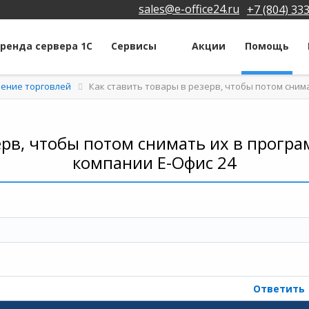
sales@e-office24.ru
+7 (804) 33
ренда сервера 1С
Сервисы
Акции
Помощь
ление торговлей
Как ставить товары в резерв, чтобы потом снима
ерв, чтобы потом снимать их в програм
компании Е-Офис 24
Ответить