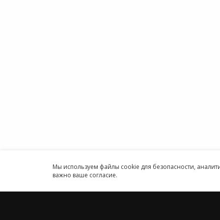
Аренда
заботимся о каждом пользователе.
Аренда
Облако
Политика конфиденциальности
1С онл
Антикоррупционная политика
Бухгал
Договор-оферты
Онлайн
Информация об ИТ-
Програ
аккредитованной организации
ИП
Карта сайта
Круглосуточн
Принимаем к оплате
Мы используем файлы cookie для безопасности, анали
важно ваше согласие.