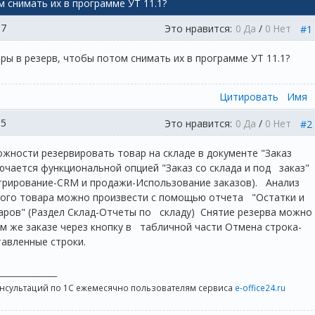
м снимать их в программе УТ 11.1?
37
Это нравится:
0
Да
/
0
Нет
#1
ры в резерв, чтобы потом снимать их в программе УТ 11.1?
Цитировать
Имя
15
Это нравится:
0
Да
/
0
Нет
#2
жности резервировать товар на складе в документе "Заказ
ючается функциональной опцией "Заказ со склада и под заказ"
трирование-CRM и продажи-Использование заказов). Анализ
ого товара можно произвести с помощью отчета "Остатки и
аров" (Раздел Склад-Отчеты по складу) Снятие резерва можно
ом же заказе через кнопку в табличной части Отмена строка-
авленные строки.
_________________
онсультаций по 1С ежемесячно пользователям сервиса
e-office24.ru