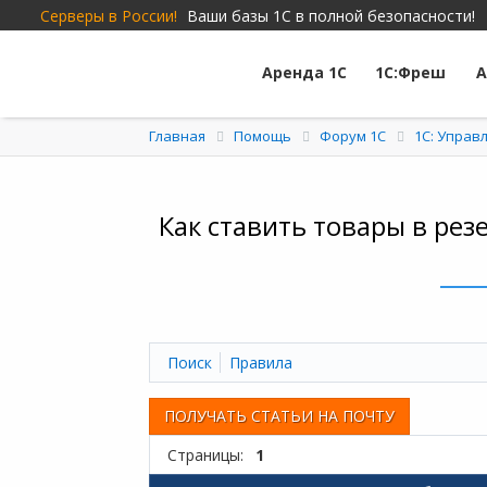
Серверы в России!
Ваши базы 1С в полной безопасности!
Аренда 1С
1С:Фреш
А
Главная
Помощь
Форум 1C
1С: Управ
Как ставить товары в рез
Поиск
Правила
ПОЛУЧАТЬ СТАТЬИ НА ПОЧТУ
Страницы:
1