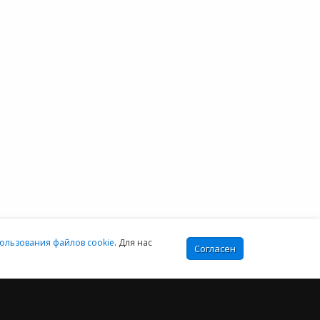
бесплатный
овостной блог
тзывы клиентов
Москва:
онтакты
+7 (499) 649-16-02
Санкт-Петербург:
+7 (812) 425-17-02
Екатеринбург:
+7 (343) 222-16-02
info@e-office24.ru
sales@e-office24.ru
:00-16:00 МСК
ользования файлов cookie
. Для нас
Согласен