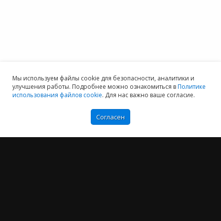
Мы используем файлы cookie для безопасности, аналитики и
улучшения работы. Подробнее можно ознакомиться в
Политике
использования файлов cookie
. Для нас важно ваше согласие.
Согласен
Мы хотим принести в Россию самые передовые облачные технологии и
заботимся о каждом пользователе.
Политика конфиденциальности
Антикоррупционная политика