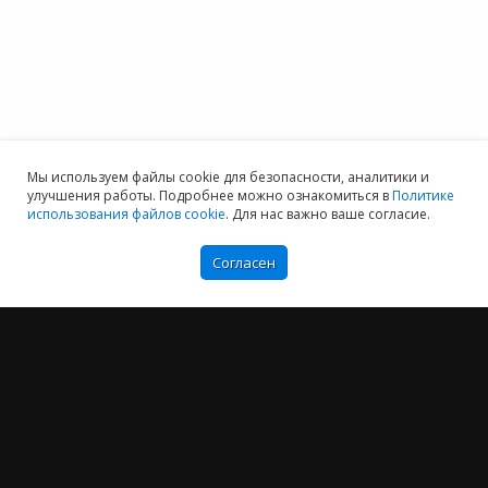
Мы используем файлы cookie для безопасности, аналитики и
улучшения работы. Подробнее можно ознакомиться в
Политике
использования файлов cookie
. Для нас важно ваше согласие.
Согласен
Мы хотим принести в Россию самые передовые облачные технологии и
заботимся о каждом пользователе.
Политика конфиденциальности