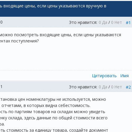
ь входящие цены, если цены указываются вручную в
00
Это нравится:
0
Да
/
0
Нет
#1
можно посмотреть входящие цены, если цены указываются
ентах поступления?
Цитировать
Имя
11
Это нравится:
0
Да
/
0
Нет
#2
становка цен номенклатуры не используется, можно
 отчетами, в которых видна себестоимость.
сть по партиям товаров на складах можно увидеть
нку склада, здесь данные по общей стоимости всего
ра.
еть стоимость за единицу товара, создайте документ