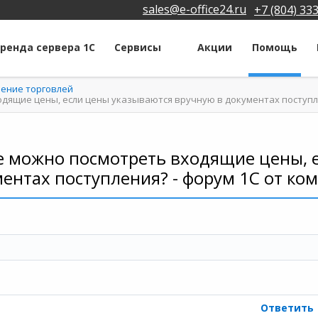
sales@e-office24.ru
+7 (804) 33
ренда сервера 1С
Сервисы
Акции
Помощь
ление торговлей
входящие цены, если цены указываются вручную в документах поступ
ете можно посмотреть входящие цены, 
ентах поступления? - форум 1С от ко
Ответить