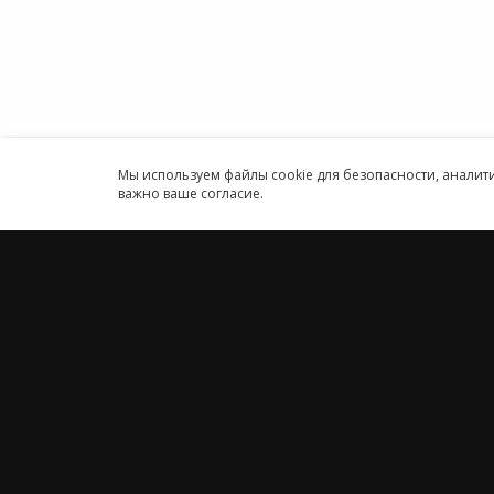
Круглосуточн
Принимаем к оплате
Мы используем файлы cookie для безопасности, анали
важно ваше согласие.