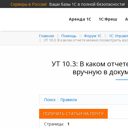
Серверы в России!
Ваши базы 1С в полной безопасности!
Аренда 1С
1С:Фреш
А
Главная
Помощь
Форум 1C
1С: Управ
УТ 10.3: В каком отчете можно посмотреть 
УТ 10.3: В каком отч
вручную в докум
Поиск
Правила
ПОЛУЧАТЬ СТАТЬИ НА ПОЧТУ
Страницы:
1