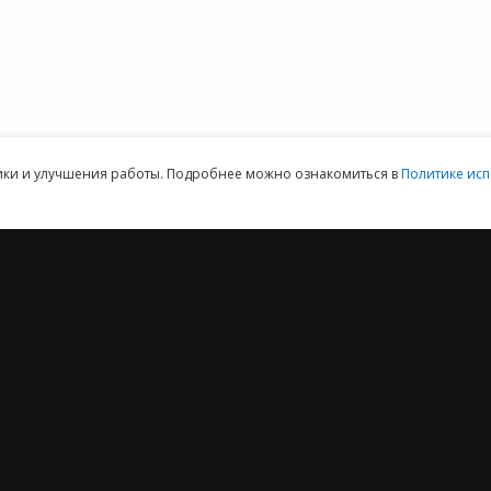
данных
ая техническая поддержка пользователей.
Клиентский отдел: 07
тики и улучшения работы. Подробнее можно ознакомиться в
Политике исп
2012 ‒ 2026 © ООО «Е-Офис 24»