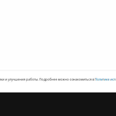
 1С
1С:Распознавание
вопросы
К
айн
первичных
Форум 1С
терия
документов
Выбор программы
1С:Кабинет
Предоставить
ммы 1С для
сотрудника
доступ
152DOC для
обработки
персональных
данных
ая техническая поддержка пользователей.
Клиентский отдел: 07
тики и улучшения работы. Подробнее можно ознакомиться в
Политике исп
2012 ‒ 2026 © ООО «Е-Офис 24»