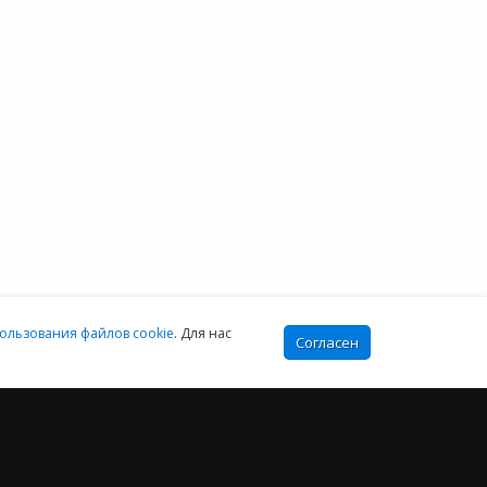
Москва:
онтакты
+7 (499) 649-16-02
Санкт-Петербург:
+7 (812) 425-17-02
Екатеринбург:
+7 (343) 222-16-02
info@e-office24.ru
sales@e-office24.ru
:00-16:00 МСК
ользования файлов cookie
. Для нас
Согласен