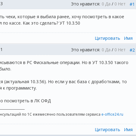
53
Это нравится:
0
Да
/
0
Нет
#1
ь чеки, которые я выбила ранее, хочу посмотреть в какое
 по кассе. Как это сделать? УТ 10.3.50
Цитировать
Имя
01
Это нравится:
0
Да
/
0
Нет
#2
сываются в РС Фискальные операции. Но в УТ 10.3.50 такого
было.
 (актуальная 10.3.56). Но если у вас база с доработками, то
я к программисту.
но посмотреть в ЛК ОФД
_________________
онсультаций по 1С ежемесячно пользователям сервиса
e-office24.ru
Цитировать
Имя