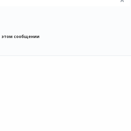
в этом сообщении
ОДУКТЫ
СЕРВИСЫ
ПОДДЕРЖКА
 1С
1С:Контрагент
Техническая
О
 1С:Фреш
1С-Отчетность
поддержка
Н
 сервера 1С
1СПАРК Риски
Часто задаваемые
О