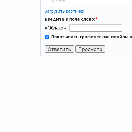
Загрузить картинки
Введите в поле слово:
*
Показывать графические смайлы 
ПР
Мы хотим принести в Россию самые
Аренда
передовые облачные технологии и
Аренда
заботимся о каждом пользователе.
Аренда