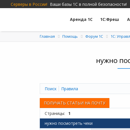
Серверы в России!
Ваши базы 1С в полной безопасности!
Аренда 1С
1С:Фреш
А
Главная
Помощь
Форум 1C
1С: Управ
нужно пос
Поиск
Правила
ПОЛУЧАТЬ СТАТЬИ НА ПОЧТУ
Страницы:
1
нужно посмотреть чеки