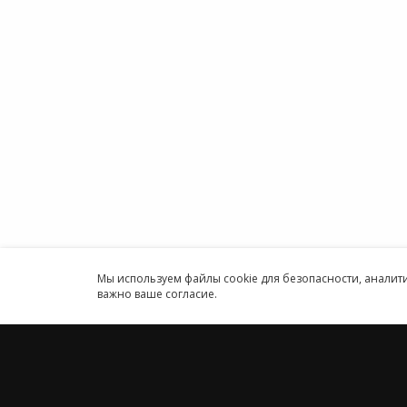
Облако
Политика конфиденциальности
1С онл
Антикоррупционная политика
Бухгал
Договор-оферты
Онлайн
Информация об ИТ-
Програ
аккредитованной организации
ИП
Карта сайта
Круглосуточн
Принимаем к оплате
Мы используем файлы cookie для безопасности, анали
важно ваше согласие.