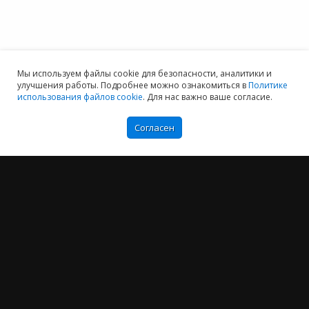
Мы используем файлы cookie для безопасности, аналитики и
улучшения работы. Подробнее можно ознакомиться в
Политике
использования файлов cookie
. Для нас важно ваше согласие.
Согласен
Мы хотим принести в Россию самые передовые облачные технологии и
заботимся о каждом пользователе.
Политика конфиденциальности
Антикоррупционная политика
Договор-оферты
Информация об ИТ-аккредитованной организации