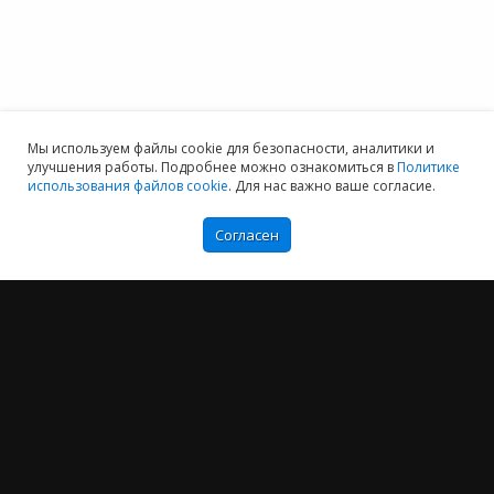
Мы используем файлы cookie для безопасности, аналитики и
улучшения работы. Подробнее можно ознакомиться в
Политике
использования файлов cookie
. Для нас важно ваше согласие.
Согласен
Мы хотим принести в Россию самые передовые облачные технологии и
заботимся о каждом пользователе.
Политика конфиденциальности
Антикоррупционная политика
Договор-оферты