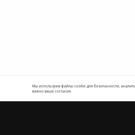
1С онл
Антикоррупционная политика
Бухгал
Договор-оферты
Онлайн
Информация об ИТ-
Програ
аккредитованной организации
ИП
Карта сайта
Круглосуточн
Принимаем к оплате
Мы используем файлы cookie для безопасности, анали
важно ваше согласие.