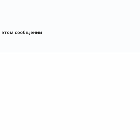
в этом сообщении
ОДУКТЫ
СЕРВИСЫ
ПОДДЕРЖКА
 1С
1С:Контрагент
Техническая
О
 1С:Фреш
1С-Отчетность
поддержка
Н
 сервера 1С
1СПАРК Риски
Часто задаваемые
О
 1С
1С:Распознавание
вопросы
К