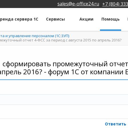
sales@e-office24.ru
+7 (804) 33
ренда сервера 1С
Сервисы
Акции
Помощь
ата и управление персоналом (1С:ЗУП)
ежуточный отчет 4-ФСС за период с августа 2015 по апрель 2016?
5 сформировать промежуточный отчет 
апрель 2016? - форум 1С от компании 
Ответить