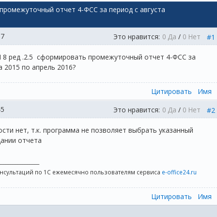
 промежуточный отчет 4-ФСС за период с августа
07
Это нравится:
0
Да
/
0
Нет
#1
8 ред .2.5 сформировать промежуточный отчет 4-ФСС за
 2015 по апрель 2016?
Цитировать
Имя
45
Это нравится:
0
Да
/
0
Нет
#2
ти нет, т.к. программа не позволяет выбрать указанный
ании отчета
_________________
онсультаций по 1С ежемесячно пользователям сервиса
e-office24.ru
Цитировать
Имя