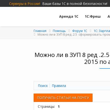
Серверы в России!
Ваши базы 1С в полной безопасности!
Аренда 1С
1С:Фреш
А
Главная
Помощь
Форум 1C
1С: Зарпл
Можно ли в ЗУП 8 ред .2.5 сформировать пром
Можно ли в ЗУП 8 ред .2.
2015 по 
Поиск
Правила
ПОЛУЧАТЬ СТАТЬИ НА ПОЧТУ
Страницы:
1