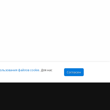
+7 (499) 649-16-02
Санкт-Петербург:
+7 (812) 425-17-02
Екатеринбург:
+7 (343) 222-16-02
info@e-office24.ru
sales@e-office24.ru
:00-16:00 МСК
ользования файлов cookie
. Для нас
Согласен