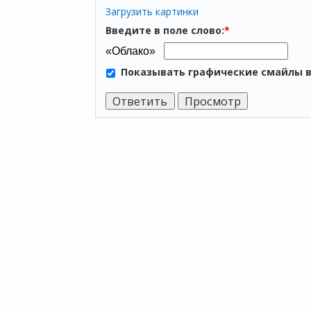
Загрузить картинки
Введите в поле слово:
*
Показывать графические смайлы 
ПР
Мы хотим принести в Россию самые
Аренда
передовые облачные технологии и
Аренда
заботимся о каждом пользователе.
Аренда
Облако
Политика конфиденциальности