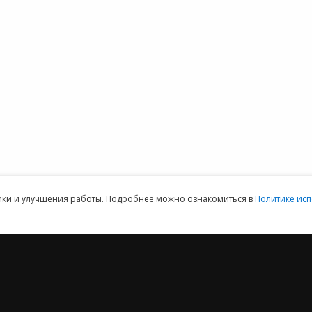
айн
первичных
Форум 1С
терия
документов
Выбор программы
1С:Кабинет
Предоставить
ммы 1С для
сотрудника
доступ
152DOC для
обработки
персональных
данных
ая техническая поддержка пользователей.
Клиентский отдел: 07
тики и улучшения работы. Подробнее можно ознакомиться в
Политике исп
2012 ‒ 2026 © ООО «Е-Офис 24»