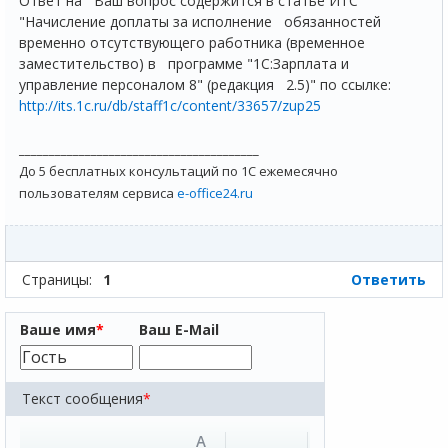
Ответ на Ваш вопрос содержится в статье ИТС
"Начисление доплаты за исполнение обязанностей
временно отсутствующего работника (временное
заместительство) в программе "1С:Зарплата и
управление персоналом 8" (редакция 2.5)" по ссылке:
http://its.1c.ru/db/staff1c/content/33657/zup25
________________________________________
До 5 бесплатных консультаций по 1С ежемесячно
пользователям сервиса
e-office24.ru
Страницы:
1
Ответить
Ваше имя
*
Ваш E-Mail
Текст сообщения
*
A