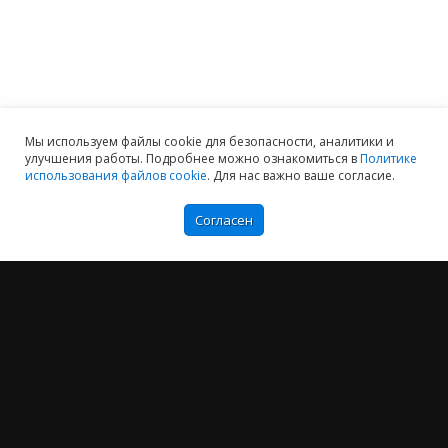
Мы используем файлы cookie для безопасности, аналитики и
улучшения работы. Подробнее можно ознакомиться в
Политике
использования файлов cookie
. Для нас важно ваше согласие.
Согласен
Мы хотим принести в Россию самые передовые облачные технологии и
заботимся о каждом пользователе.
Политика конфиденциальности
Антикоррупционная политика
Договор-оферты