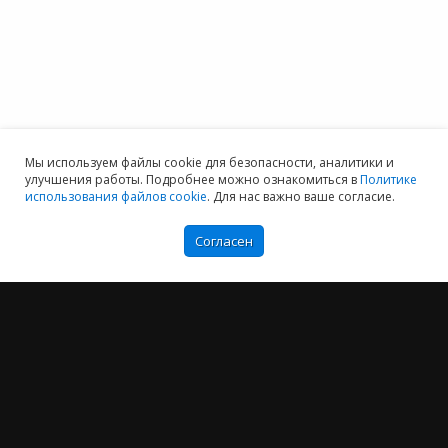
Мы используем файлы cookie для безопасности, аналитики и
улучшения работы. Подробнее можно ознакомиться в
Политике
использования файлов cookie
. Для нас важно ваше согласие.
Согласен
Мы хотим принести в Россию самые передовые облачные технологии и
заботимся о каждом пользователе.
Политика конфиденциальности