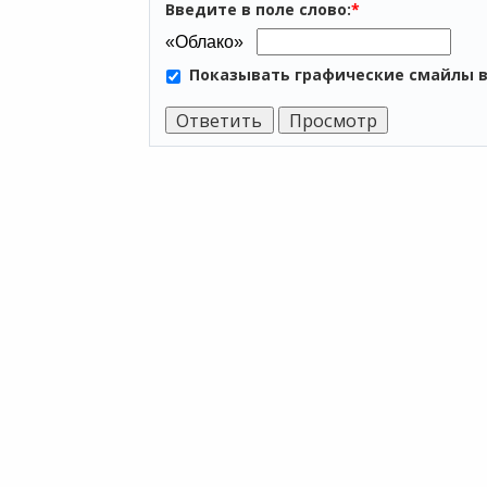
Введите в поле слово:
*
Показывать графические смайлы 
ПР
Мы хотим принести в Россию самые
Аренда
передовые облачные технологии и
Аренда
заботимся о каждом пользователе.
Аренда
Облако
Политика конфиденциальности
1С онл
Антикоррупционная политика
Бухгал
Договор-оферты