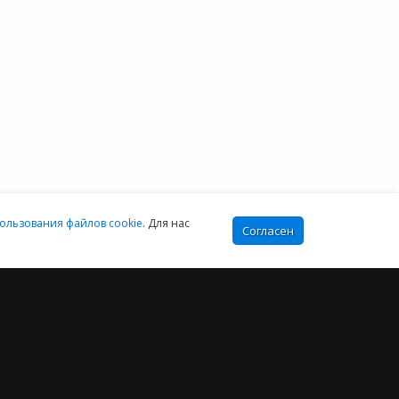
+7 (812) 425-17-02
Екатеринбург:
+7 (343) 222-16-02
info@e-office24.ru
sales@e-office24.ru
:00-16:00 МСК
ользования файлов cookie
. Для нас
Согласен