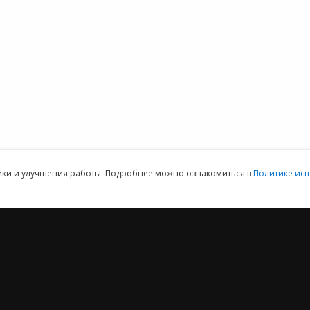
1С:Кабинет
Предоставить
ммы 1С для
сотрудника
доступ
152DOC для
обработки
персональных
данных
ая техническая поддержка пользователей.
Клиентский отдел: 07
тики и улучшения работы. Подробнее можно ознакомиться в
Политике исп
2012 ‒ 2026 © ООО «Е-Офис 24»