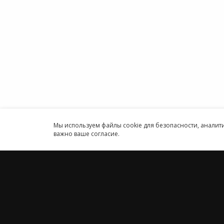
Онлайн
Информация об ИТ-
Програ
аккредитованной организации
ИП
Карта сайта
Круглосуточн
Принимаем к оплате
Мы используем файлы cookie для безопасности, анали
важно ваше согласие.