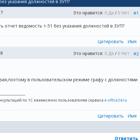
без указания должностей в ЗУП?
07
Это нравится:
0
Да
/
0
Нет
#1
ь отчет ведомость т-51 без указания должностей в ЗУП?
Цитировать
Имя
58
Это нравится:
0
Да
/
0
Нет
#2
вая,поэтому в пользовательском режиме графу с должностями
_________________
онсультаций по 1С ежемесячно пользователям сервиса
e-office24.ru
Цитировать
Имя
Ответить