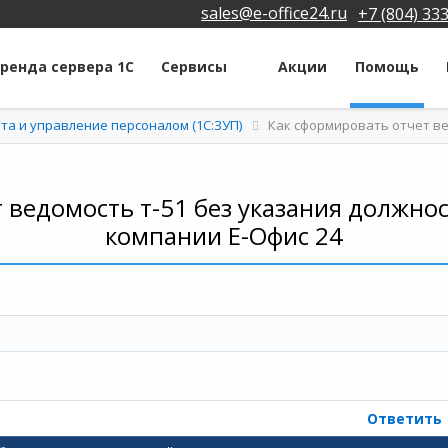
sales@e-office24.ru
+7 (804) 33
ренда сервера 1С
Сервисы
Акции
Помощь
ата и управление персоналом (1С:ЗУП)
Как сформировать отчет ве
 ведомость т-51 без указания должност
компании Е-Офис 24
Ответить