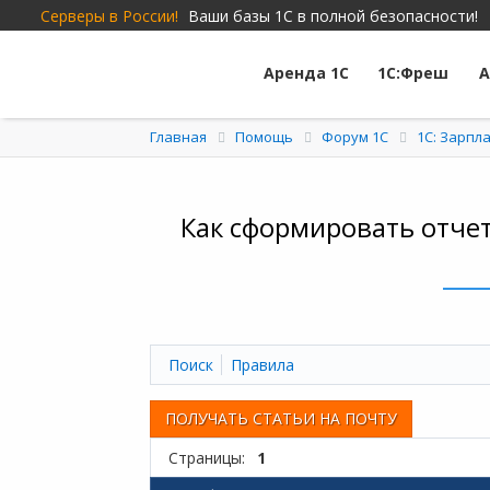
Серверы в России!
Ваши базы 1С в полной безопасности!
Аренда 1С
1С:Фреш
А
Главная
Помощь
Форум 1C
1С: Зарпл
Как сформировать отчет
Поиск
Правила
ПОЛУЧАТЬ СТАТЬИ НА ПОЧТУ
Страницы:
1