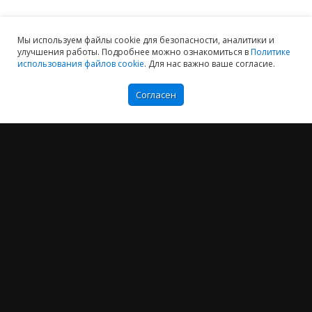
Мы используем файлы cookie для безопасности, аналитики и
улучшения работы. Подробнее можно ознакомиться в
Политике
использования файлов cookie
. Для нас важно ваше согласие.
Согласен
Мы хотим принести в Россию самые передовые облачные технологии и
заботимся о каждом пользователе.
Политика конфиденциальности
Антикоррупционная политика
Договор-оферты
Информация об ИТ-аккредитованной организации
Карта сайта