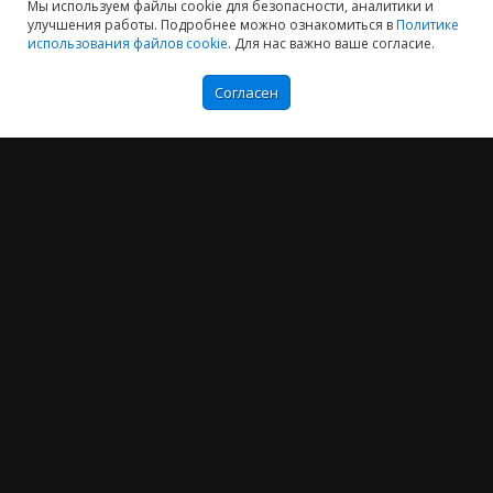
Мы используем файлы cookie для безопасности, аналитики и
улучшения работы. Подробнее можно ознакомиться в
Политике
использования файлов cookie
. Для нас важно ваше согласие.
Согласен
Мы хотим принести в Россию самые передовые облачные технологии и
заботимся о каждом пользователе.
Политика конфиденциальности
Антикоррупционная политика
Договор-оферты
Информация об ИТ-аккредитованной организации
Карта сайта
+7 (804) 333-16-02
звонок по России бесплатный