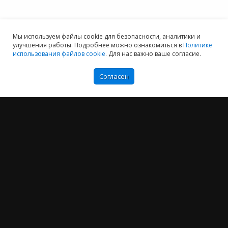
Мы используем файлы cookie для безопасности, аналитики и
улучшения работы. Подробнее можно ознакомиться в
Политике
использования файлов cookie
. Для нас важно ваше согласие.
Согласен
Мы хотим принести в Россию самые передовые облачные технологии и
заботимся о каждом пользователе.
Политика конфиденциальности
Антикоррупционная политика
Договор-оферты
Информация об ИТ-аккредитованной организации
Карта сайта