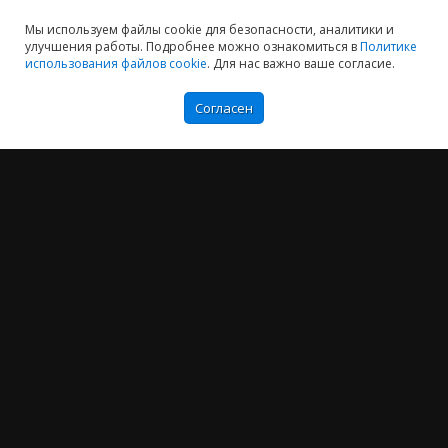
Мы используем файлы cookie для безопасности, аналитики и
улучшения работы. Подробнее можно ознакомиться в
Политике
использования файлов cookie
. Для нас важно ваше согласие.
Согласен
Мы хотим принести в Россию самые передовые облачные технологии и
заботимся о каждом пользователе.
Политика конфиденциальности
Антикоррупционная политика
Договор-оферты
Информация об ИТ-аккредитованной организации
Карта сайта
+7 (804) 333-16-02